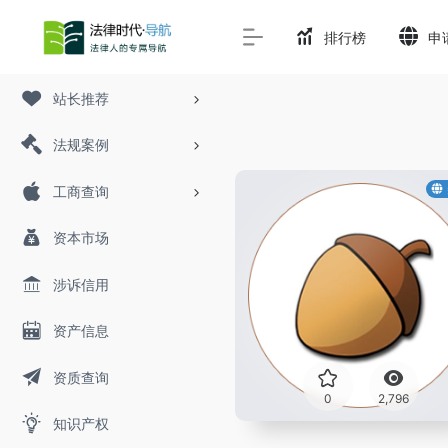
排行榜
申
站长推荐
法规案例
工商查询
资本市场
涉诉信用
资产信息
资质查询
0
2,796
知识产权