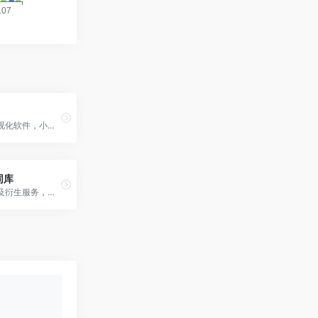
微软专业可视化软件，小白不推荐，但足够强大。
同库
主打合同库及衍生服务，收费略高。