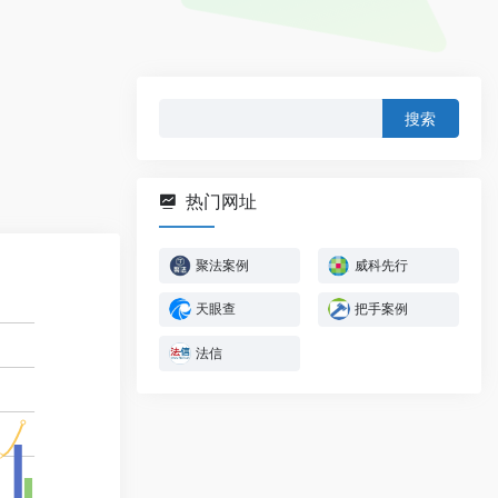
搜
索：
热门网址
聚法案例
威科先行
天眼查
把手案例
法信