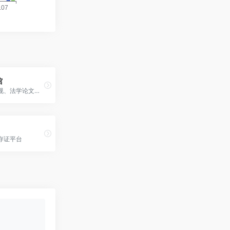
馆
提供法律法规、法学论文、裁判文书法律图书等内容，部分内容免费
存证平台